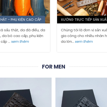
ợc bảo hành về da và lỗi kỹ
ng vòng 2 - 5 năm.
 giàu kinh nghiệm sẽ hướng
THẬT - PHỤ KIỆN CAO CẤP
XƯỞNG TRỰC TIẾP SẢN XUẤ
biết các loại da, tư vấn chọn
hất lượng nhất để tạo nên
á sấu thật, da đà điểu, da
Chúng tôi là đơn vị sản xu
tuyệt vời theo mong muốn
, da bò cao cấp, phụ kiện
gia công cho nhiều nhãn 
của bạn!
cấp ...
x
em thêm
da lớn...
xem thêm
FOR MEN