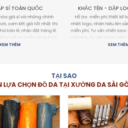
P SỈ TOÀN QUỐC
KHẮC TÊN - DẬP LO
óa giá sỉ với những chính
Hỗ trợ miễn phí thiết kế l
vời, cam kết giá tốt nhất thị
nhiệt logo, nhãn hiệu lên 
hà bán lẻ, nhận đặt hàng lẻ
miễn phí, Tư vấn chiến lược
á sỉ. Hỗ trợ miễn phí In logo
website, Tư vấn phát triển
ư vấn chiến lược bán hàng,
online, Tư vấn chiến lược 
XEM THÊM
XEM THÊ
te, Tư vấn phát triển các
hiệu...
ine, Tư ván chiến lược phát
Đến với Xưởng da Sài Gòn
n thương hiệu...
mua được sản phẩm giá tốt
TẠI SAO
a Sài Gòn bạn không những
phát triển một thương hiệ
 giá tốt và còn hỗ trợ bạn
N LỰA CHỌN ĐỒ DA TẠI XƯỞNG DA SÀI GÒ
hương hiệu cho riêng mình.
 sản xuất bán sỉ tất cả các
o cấp như: ví, dây nịt, giày
Tuyệt đối không bán các sản
dòng da kém chất lượng, tất