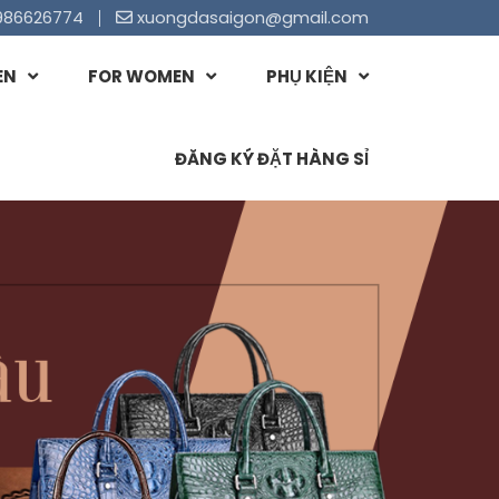
986626774
xuongdasaigon@gmail.com
EN
FOR WOMEN
PHỤ KIỆN
ĐĂNG KÝ ĐẶT HÀNG SỈ