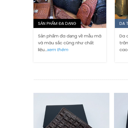
cả sản phẩm đều đư
thuật tro
Đội ngũ nhân viên
SẢN PHẨM ĐA DẠNG
DA 
dẫn bạn cách nhận 
những dòng da c
Sản phẩm đa dạng về mẫu mã
Da c
những sản phẩm 
và màu sắc cũng như chất
trăn
liệu...
xem thêm
cao 