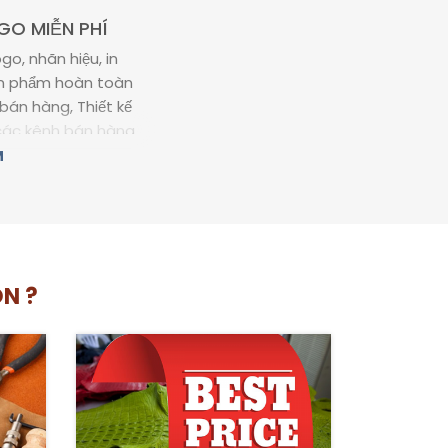
GO MIỄN PHÍ
ogo, nhãn hiệu, in
sản phẩm hoàn toàn
 bán hàng, Thiết kế
 các kênh bán hàng
phát triển thương
M
 bạn không những
 và còn hỗ trợ bạn
u cho riêng mình.
N ?