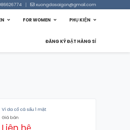
986626774
xuongdasaigon@gmail.com
EN
FOR WOMEN
PHỤ KIỆN
ĐĂNG KÝ ĐẶT HÀNG SỈ
Ví da cổ cá sấu 1 mặt
Giá bán
Liên hệ