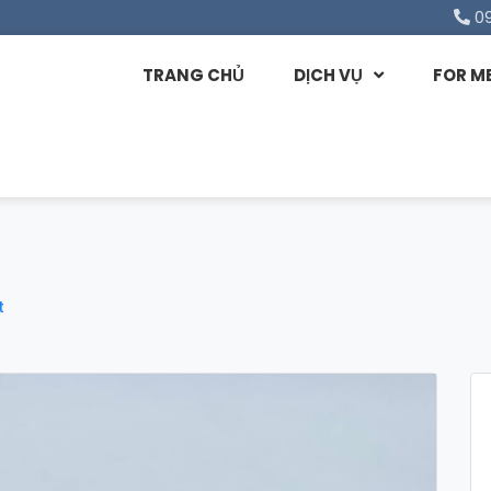
0
TRANG CHỦ
DỊCH VỤ
FOR M
t