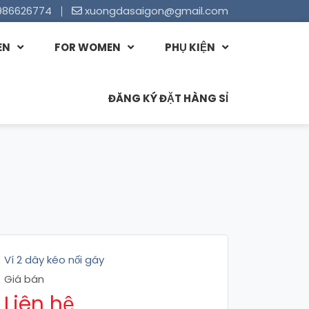
986626774
xuongdasaigon@gmail.com
EN
FOR WOMEN
PHỤ KIỆN
ĐĂNG KÝ ĐẶT HÀNG SỈ
Ví 2 dây kéo nối gáy
Giá bán
Liên hệ