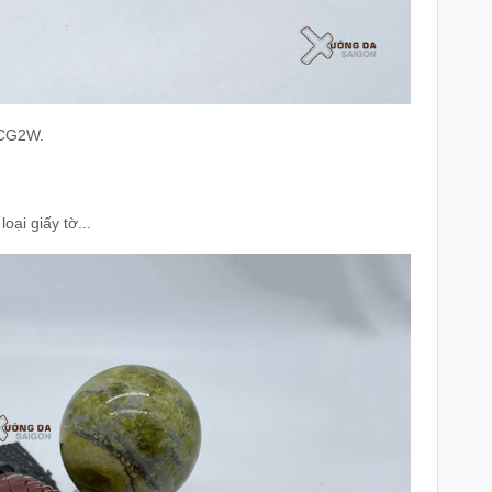
BCG2W.
oại giấy tờ...