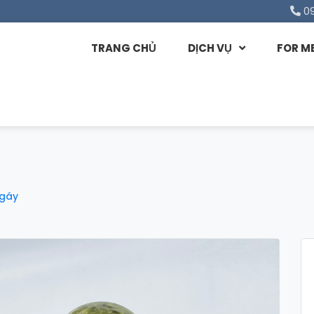
0
TRANG CHỦ
DỊCH VỤ
FOR M
 gáy