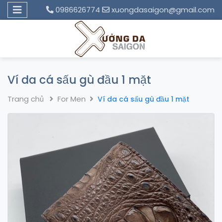
0986626774
xuongdasaigon@gmail.com
Ví da cá sấu gù đầu 1 mặt
Trang chủ
For Men
Ví da cá sấu gù đầu 1 mặt