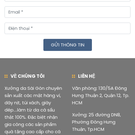
GỬI THÔNG TIN
VỀ CHÚNG TÔI
LIÊN HỆ
Xưởng da Sài Gòn chuyên
Văn phòng: 130/5A Đông
sản xuất các mặt hàng ví,
Hưng Thuận 2, Quận 12, Tp.
dây nịt, túi xách, giày
HCM
dép....làm từ da cá sấu
Xưởng: 25 đường DN8,
thật 100%. Đặc biệt nhận
Phường Đông Hưng
gia công các sản phẩm
Thuận, Tp.HCM
quà tặng cao cấp cho cá