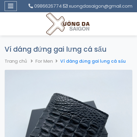
0986626774
xuongdasaigon@gmail.com
Ví dáng đứng gai lưng cá sấu
Trang chủ
For Men
Ví dáng đứng gai lưng cá sấu