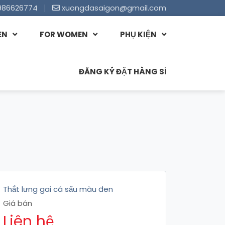
986626774
xuongdasaigon@gmail.com
EN
FOR WOMEN
PHỤ KIỆN
ĐĂNG KÝ ĐẶT HÀNG SỈ
Thắt lưng gai cá sấu màu đen
Giá bán
Liên hệ