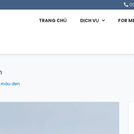
0
TRANG CHỦ
DỊCH VỤ
FOR M
n
u màu đen