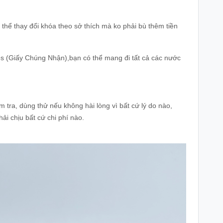
 thể thay đổi khóa theo sở thích mà ko phải bù thêm tiền
es (Giấy Chúng Nhận),bạn có thể mang đi tất cả các nước
 tra, dùng thử nếu không hài lòng vì bất cứ lý do nào,
i chịu bất cứ chi phí nào.