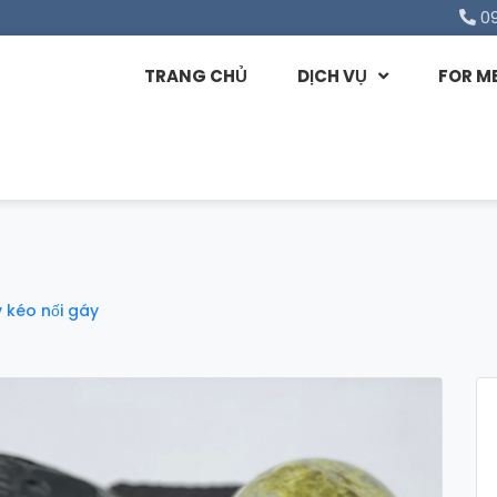
0
TRANG CHỦ
DỊCH VỤ
FOR M
 kéo nối gáy