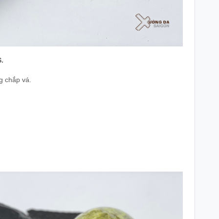
.
g chắp vá.