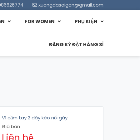
986626774
xuongdasaigon@gmail.com
EN
FOR WOMEN
PHỤ KIỆN
ĐĂNG KÝ ĐẶT HÀNG SỈ
Ví cầm tay 2 dây kéo nối gáy
Giá bán
Liên hệ