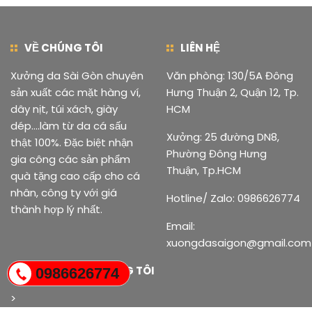
VỀ CHÚNG TÔI
LIÊN HỆ
Xưởng da Sài Gòn chuyên
Văn phòng: 130/5A Đông
sản xuất các mặt hàng ví,
Hưng Thuận 2, Quận 12, Tp.
dây nịt, túi xách, giày
HCM
dép....làm từ da cá sấu
Xưởng: 25 đường DN8,
thật 100%. Đặc biệt nhận
Phường Đông Hưng
gia công các sản phẩm
Thuận, Tp.HCM
quà tặng cao cấp cho cá
nhân, công ty với giá
Hotline/ Zalo: 0986626774
thành hợp lý nhất.
Email:
xuongdasaigon@gmail.com
KẾT NỐI VỚI CHÚNG TÔI
>