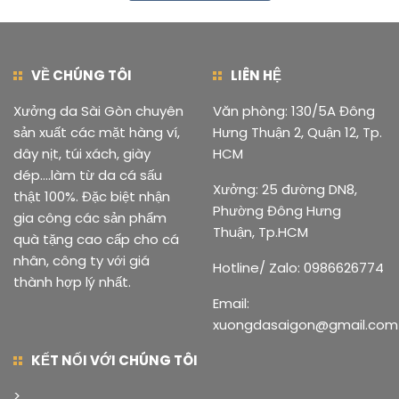
VỀ CHÚNG TÔI
LIÊN HỆ
Xưởng da Sài Gòn chuyên
Văn phòng: 130/5A Đông
sản xuất các mặt hàng ví,
Hưng Thuận 2, Quận 12, Tp.
dây nịt, túi xách, giày
HCM
dép....làm từ da cá sấu
Xưởng: 25 đường DN8,
thật 100%. Đặc biệt nhận
Phường Đông Hưng
gia công các sản phẩm
Thuận, Tp.HCM
quà tặng cao cấp cho cá
nhân, công ty với giá
Hotline/ Zalo: 0986626774
thành hợp lý nhất.
Email:
xuongdasaigon@gmail.com
KẾT NỐI VỚI CHÚNG TÔI
>