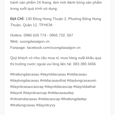
hành sản phẩm 24 thang, làm mới đánh bóng sản phẩm
trong suốt quá trình sử dụng.
ĐỊA CHỈ:
130 Đông Hưng Thuận 2, Phường Đông Hưng
Thuận, Quận 12, TP.HCM
Hotline: 0986 626 774 - 0865.732. 567
Web: xuongdasaigon.vn
Fanpage: facebook.com/xuongdasaigon.vn
Quý khách có nhu cầu mua sỉ, mua hàng xuất khẩu qua
thị trường nước ngoài vui lòng liên hệ: 083.380.3456
#thatlungdacasau #daynitdacasau #nitdacasau
#daylungdacasau #nitdacasauthat #daylungcasauxin
#daynitcasaucaocap #daynitdacaocap #daynitdathat
#daynit #daynitcaocap #nitdacasaudep
#nitnamdacasau #nitdacaocap #thatlungdadep
#thatlungcasau #daynitcyvy