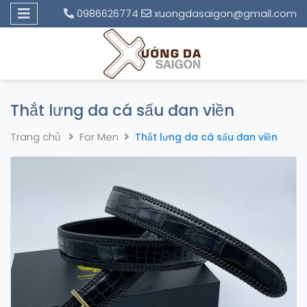
0986626774
xuongdasaigon@gmail.com
Thắt lưng da cá sấu đan viền
Trang chủ
For Men
Thắt lưng da cá sấu đan viền