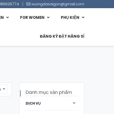
986626774
xuongdasaigon@gmail.com
EN
FOR WOMEN
PHỤ KIỆN
ĐĂNG KÝ ĐẶT HÀNG SỈ
m
Danh mục sản phẩm
DỊCH VỤ