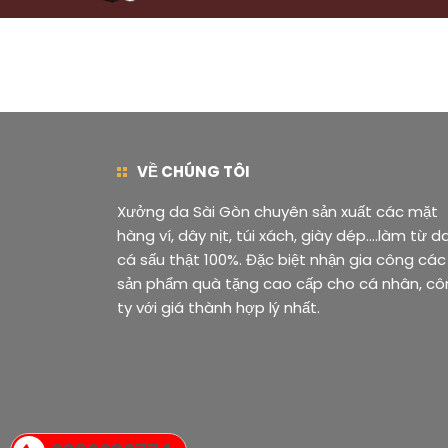
VỀ CHÚNG TÔI
Xưởng da Sài Gòn chuyên sản xuất các mặt
hàng ví, dây nịt, túi xách, giày dép....làm từ d
cá sấu thật 100%. Đặc biệt nhận gia công các
sản phẩm quà tặng cao cấp cho cá nhân, cô
ty với giá thành hợp lý nhất.