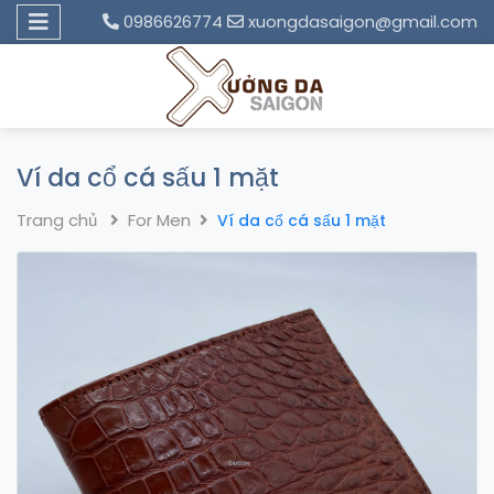
0986626774
xuongdasaigon@gmail.com
Ví da cổ cá sấu 1 mặt
Trang chủ
For Men
Ví da cổ cá sấu 1 mặt