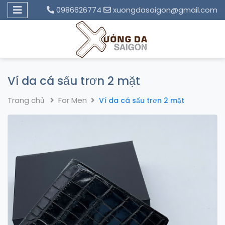
0986626774
xuongdasaigon@gmail.com
Ví da cá sấu trơn 2 mặt
Trang chủ
For Men
Ví da cá sấu trơn 2 mặt