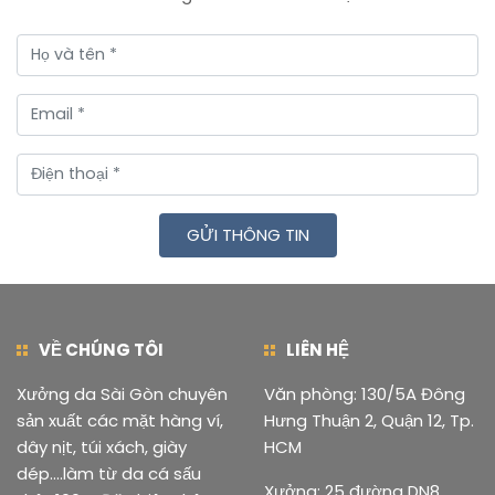
GỬI THÔNG TIN
VỀ CHÚNG TÔI
LIÊN HỆ
Xưởng da Sài Gòn chuyên
Văn phòng: 130/5A Đông
sản xuất các mặt hàng ví,
Hưng Thuận 2, Quận 12, Tp.
dây nịt, túi xách, giày
HCM
dép....làm từ da cá sấu
Xưởng: 25 đường DN8,