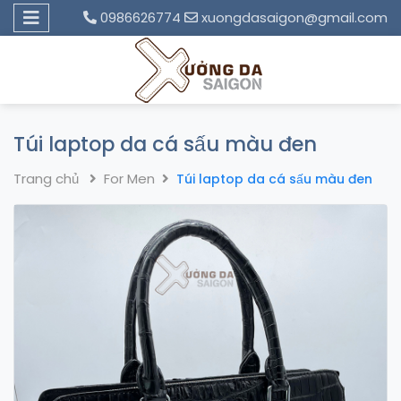
0986626774
xuongdasaigon@gmail.com
Túi laptop da cá sấu màu đen
Trang chủ
For Men
Túi laptop da cá sấu màu đen