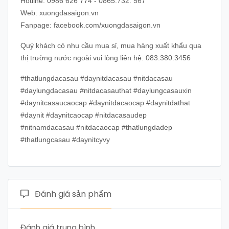
Hotline: 0986 626 774 - 0865.732. 567
Web: xuongdasaigon.vn
Fanpage: facebook.com/xuongdasaigon.vn
Quý khách có nhu cầu mua sỉ, mua hàng xuất khẩu qua
thị trường nước ngoài vui lòng liên hệ: 083.380.3456
#thatlungdacasau #daynitdacasau #nitdacasau
#daylungdacasau #nitdacasauthat #daylungcasauxin
#daynitcasaucaocap #daynitdacaocap #daynitdathat
#daynit #daynitcaocap #nitdacasaudep
#nitnamdacasau #nitdacaocap #thatlungdadep
#thatlungcasau #daynitcyvy
Đánh giá sản phẩm
Đánh giá trung bình