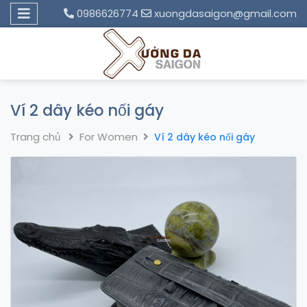
0986626774
xuongdasaigon@gmail.com
Ví 2 dây kéo nối gáy
Trang chủ
For Women
Ví 2 dây kéo nối gáy