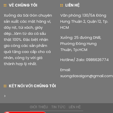
VỀ CHÚNG TÔI
LIÊN HỆ
Xưởng da Sài Gòn chuyên
Văn phòng: 130/5A Đông
sản xuất các mặt hàng ví,
Hưng Thuận 2, Quận 12, Tp.
dây nịt, túi xách, giày
HCM
dép....làm từ da cá sấu
Xưởng: 25 đường DN8,
thật 100%. Đặc biệt nhận
Phường Đông Hưng
gia công các sản phẩm
Thuận, Tp.HCM
quà tặng cao cấp cho cá
nhân, công ty với giá
Hotline/ Zalo: 0986626774
thành hợp lý nhất.
Email:
xuongdasaigon@gmail.com
KẾT NỐI VỚI CHÚNG TÔI
>
GIỚI THIỆU
TIN TỨC
LIÊN HỆ