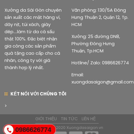
Xưởng da Sài Gòn chuyên
Văn phòng: 130/5A Đông
sản xuất các mặt hàng ví,
Hưng Thuận 2, Quận 12, Tp.
dây nịt, túi xách, giày
HCM
dép....làm từ da cá sấu
Xưởng: 25 đường DN8,
thật 100%. Đặc biệt nhận
Phường Đông Hưng
gia công các sản phẩm
Thuận, Tp.HCM
quà tặng cao cấp cho cá
nhân, công ty với giá
Hotline/ Zalo: 0986626774
thành hợp lý nhất.
Email:
xuongdasaigon@gmail.com
KẾT NỐI VỚI CHÚNG TÔI
>
GIỚI THIỆU
TIN TỨC
LIÊN HỆ
@ Copyright 2020
Xuongdasaigon.vn