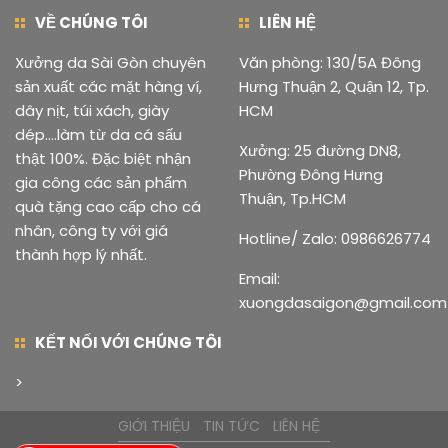
VỀ CHÚNG TÔI
LIÊN HỆ
Xưởng da Sài Gòn chuyên
Văn phòng: 130/5A Đông
sản xuất các mặt hàng ví,
Hưng Thuận 2, Quận 12, Tp.
dây nịt, túi xách, giày
HCM
dép....làm từ da cá sấu
Xưởng: 25 đường DN8,
thật 100%. Đặc biệt nhận
Phường Đông Hưng
gia công các sản phẩm
Thuận, Tp.HCM
quà tặng cao cấp cho cá
nhân, công ty với giá
Hotline/ Zalo: 0986626774
thành hợp lý nhất.
Email:
xuongdasaigon@gmail.com
KẾT NỐI VỚI CHÚNG TÔI
>
GIỚI THIỆU
TIN TỨC
LIÊN HỆ