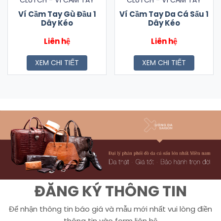
CLUTCH - VÍ CẦM TAY
CLUTCH - VÍ CẦM TAY
Ví Cầm Tay Gù Đầu 1
Ví Cầm Tay Da Cá Sấu 1
Dây Kéo
Dây Kéo
Liên hệ
Liên hệ
XEM CHI TIẾT
XEM CHI TIẾT
ĐĂNG KÝ THÔNG TIN
Để nhận thông tin báo giá và mẫu mới nhất vui lòng điền
thông tin vào form liên hệ