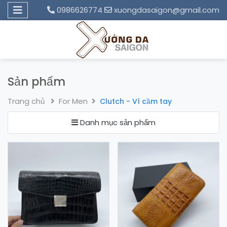
0986626774
xuongdasaigon@gmail.com
Sản phẩm
Trang chủ
For Men
Clutch - Ví cầm tay
Danh mục sản phẩm