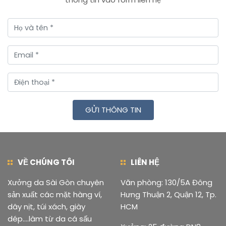
GỬI THÔNG TIN
VỀ CHÚNG TÔI
LIÊN HỆ
Xưởng da Sài Gòn chuyên
Văn phòng: 130/5A Đông
sản xuất các mặt hàng ví,
Hưng Thuận 2, Quận 12, Tp.
dây nịt, túi xách, giày
HCM
dép....làm từ da cá sấu