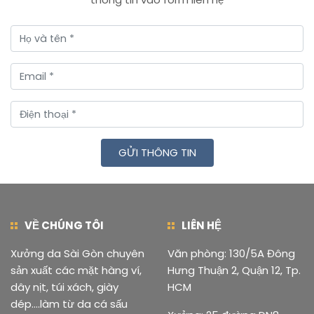
GỬI THÔNG TIN
VỀ CHÚNG TÔI
LIÊN HỆ
Xưởng da Sài Gòn chuyên
Văn phòng: 130/5A Đông
sản xuất các mặt hàng ví,
Hưng Thuận 2, Quận 12, Tp.
dây nịt, túi xách, giày
HCM
dép....làm từ da cá sấu