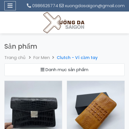
0986626774
xuongdasaigon@gmail.com
Sản phẩm
Trang chủ
For Men
Clutch - Ví cầm tay
Danh mục sản phẩm