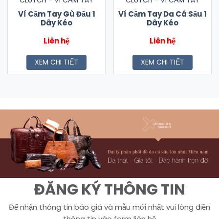
CLUTCH - VÍ CẦM TAY
CLUTCH - VÍ CẦM TAY
Ví Cầm Tay Gù Đầu 1
Ví Cầm Tay Da Cá Sấu 1
Dây Kéo
Dây Kéo
Liên hệ
Liên hệ
XEM CHI TIẾT
XEM CHI TIẾT
ĐĂNG KÝ THÔNG TIN
Để nhận thông tin báo giá và mẫu mới nhất vui lòng điền
thông tin vào form liên hệ