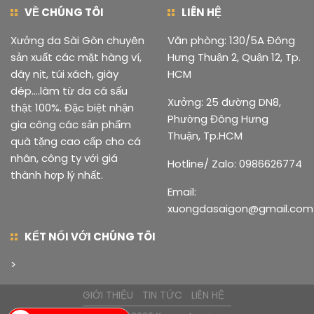
VỀ CHÚNG TÔI
LIÊN HỆ
Xưởng da Sài Gòn chuyên
Văn phòng: 130/5A Đông
sản xuất các mặt hàng ví,
Hưng Thuận 2, Quận 12, Tp.
dây nịt, túi xách, giày
HCM
dép....làm từ da cá sấu
Xưởng: 25 đường DN8,
thật 100%. Đặc biệt nhận
Phường Đông Hưng
gia công các sản phẩm
Thuận, Tp.HCM
quà tặng cao cấp cho cá
nhân, công ty với giá
Hotline/ Zalo: 0986626774
thành hợp lý nhất.
Email:
xuongdasaigon@gmail.com
KẾT NỐI VỚI CHÚNG TÔI
>
GIỚI THIỆU
TIN TỨC
LIÊN HỆ